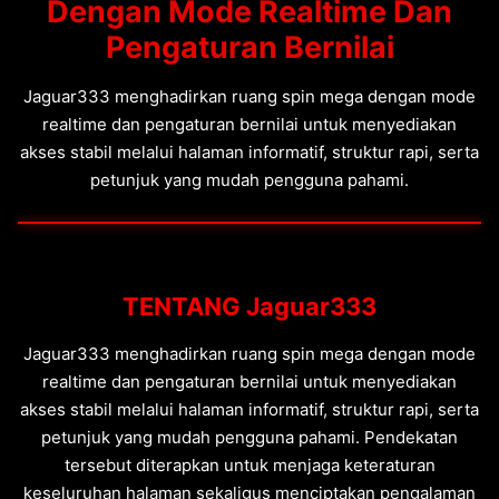
Dengan Mode Realtime Dan
Pengaturan Bernilai
Jaguar333 menghadirkan ruang spin mega dengan mode
realtime dan pengaturan bernilai untuk menyediakan
akses stabil melalui halaman informatif, struktur rapi, serta
petunjuk yang mudah pengguna pahami.
TENTANG Jaguar333
Jaguar333 menghadirkan ruang spin mega dengan mode
realtime dan pengaturan bernilai untuk menyediakan
akses stabil melalui halaman informatif, struktur rapi, serta
petunjuk yang mudah pengguna pahami. Pendekatan
tersebut diterapkan untuk menjaga keteraturan
keseluruhan halaman sekaligus menciptakan pengalaman