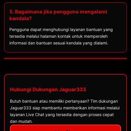
5. Bagaimana jika pengguna mengalami
kendala?
Pengguna dapat menghubungi layanan bantuan yang
tersedia melalui halaman kontak untuk memperoleh
informasi dan bantuan sesuai kendala yang dialami.
Hubungi Dukungan Jaguar333
Butuh bantuan atau memiliki pertanyaan? Tim dukungan
Jaguar333 siap membantu memberikan informasi melalui
layanan Live Chat yang tersedia dengan proses cepat
dan mudah.