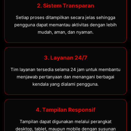
2. Sistem Transparan
Setiap proses ditampilkan secara jelas sehingga
pengguna dapat memantau aktivitas dengan lebih
mudah, aman, dan nyaman.
3. Layanan 24/7
Tim layanan tersedia selama 24 jam untuk membantu
menjawab pertanyaan dan menangani berbagai
kendala yang dialami pengguna.
4. Tampilan Responsif
Tampilan dapat digunakan melalui perangkat
desktop, tablet, maupun mobile dengan susunan