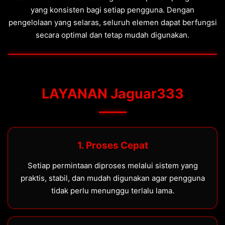
yang konsisten bagi setiap pengguna. Dengan
pengelolaan yang selaras, seluruh elemen dapat berfungsi
secara optimal dan tetap mudah digunakan.
LAYANAN Jaguar333
1. Proses Cepat
Setiap permintaan diproses melalui sistem yang
praktis, stabil, dan mudah digunakan agar pengguna
tidak perlu menunggu terlalu lama.