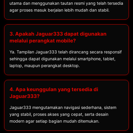
utama dan menggunakan tautan resmi yang telah tersedia
agar proses masuk berjalan lebih mudah dan stabil.
3. Apakah Jaguar333 dapat digunakan
melalui perangkat mobile?
Ya. Tampilan Jaguar333 telah dirancang secara responsif
sehingga dapat digunakan melalui smartphone, tablet,
laptop, maupun perangkat desktop.
4. Apa keunggulan yang tersedia di
Jaguar333?
Jaguar333 mengutamakan navigasi sederhana, sistem
yang stabil, proses akses yang cepat, serta desain
modern agar setiap bagian mudah ditemukan.