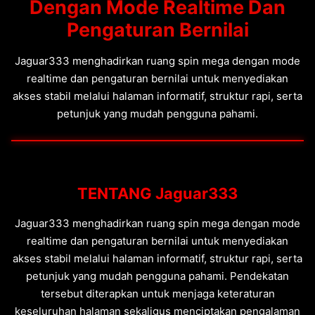
Dengan Mode Realtime Dan
Pengaturan Bernilai
Jaguar333 menghadirkan ruang spin mega dengan mode
realtime dan pengaturan bernilai untuk menyediakan
akses stabil melalui halaman informatif, struktur rapi, serta
petunjuk yang mudah pengguna pahami.
TENTANG Jaguar333
Jaguar333 menghadirkan ruang spin mega dengan mode
realtime dan pengaturan bernilai untuk menyediakan
akses stabil melalui halaman informatif, struktur rapi, serta
petunjuk yang mudah pengguna pahami. Pendekatan
tersebut diterapkan untuk menjaga keteraturan
keseluruhan halaman sekaligus menciptakan pengalaman