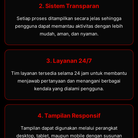
2. Sistem Transparan
Setiap proses ditampilkan secara jelas sehingga
pengguna dapat memantau aktivitas dengan lebih
mudah, aman, dan nyaman.
3. Layanan 24/7
Tim layanan tersedia selama 24 jam untuk membantu
menjawab pertanyaan dan menangani berbagai
kendala yang dialami pengguna.
4. Tampilan Responsif
Tampilan dapat digunakan melalui perangkat
desktop, tablet, maupun mobile dengan susunan