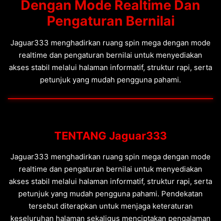
Dengan Mode Realtime Dan
Pengaturan Bernilai
Jaguar333 menghadirkan ruang spin mega dengan mode
realtime dan pengaturan bernilai untuk menyediakan
akses stabil melalui halaman informatif, struktur rapi, serta
petunjuk yang mudah pengguna pahami.
TENTANG Jaguar333
Jaguar333 menghadirkan ruang spin mega dengan mode
realtime dan pengaturan bernilai untuk menyediakan
akses stabil melalui halaman informatif, struktur rapi, serta
petunjuk yang mudah pengguna pahami. Pendekatan
tersebut diterapkan untuk menjaga keteraturan
keseluruhan halaman sekaligus menciptakan pengalaman