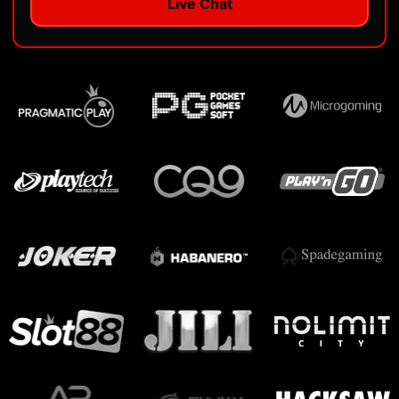
Live Chat