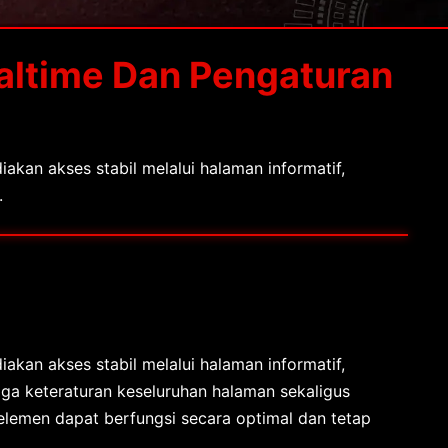
altime Dan Pengaturan
kan akses stabil melalui halaman informatif,
.
kan akses stabil melalui halaman informatif,
ga keteraturan keseluruhan halaman sekaligus
elemen dapat berfungsi secara optimal dan tetap