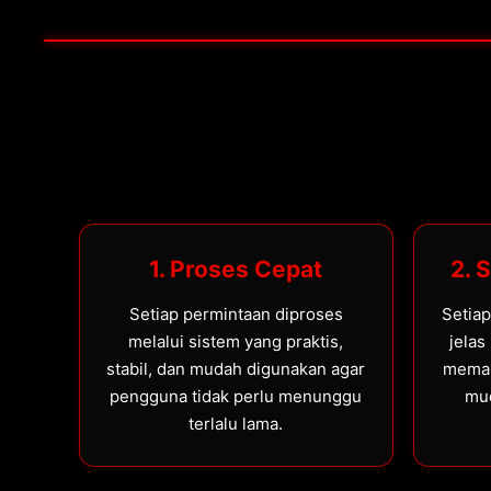
1. Proses Cepat
2. 
Setiap permintaan diproses
Setiap
melalui sistem yang praktis,
jelas
stabil, dan mudah digunakan agar
meman
pengguna tidak perlu menunggu
mu
terlalu lama.