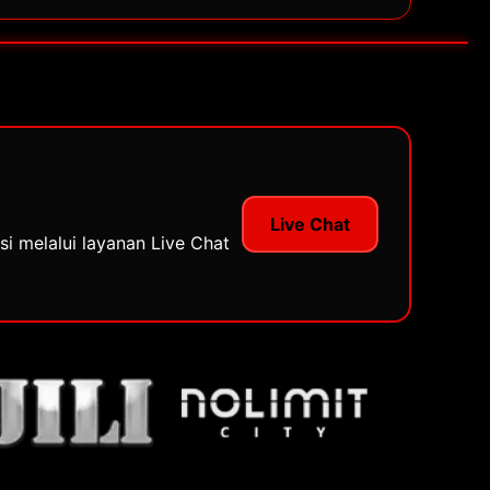
Live Chat
 melalui layanan Live Chat