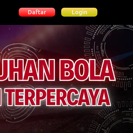
Daftar
Login