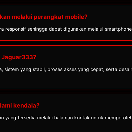
kan melalui perangkat mobile?
ra responsif sehingga dapat digunakan melalui smartphone,
i Jaguar333?
sistem yang stabil, proses akses yang cepat, serta desa
lami kendala?
 yang tersedia melalui halaman kontak untuk memperoleh 