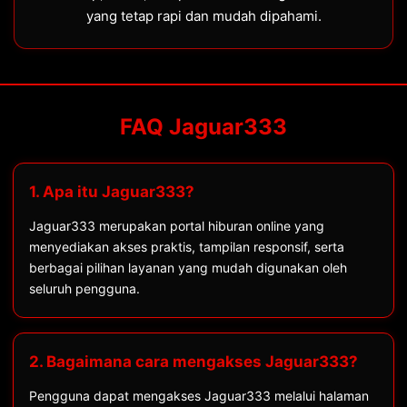
yang tetap rapi dan mudah dipahami.
FAQ Jaguar333
1. Apa itu Jaguar333?
Jaguar333 merupakan portal hiburan online yang
menyediakan akses praktis, tampilan responsif, serta
berbagai pilihan layanan yang mudah digunakan oleh
seluruh pengguna.
2. Bagaimana cara mengakses Jaguar333?
Pengguna dapat mengakses Jaguar333 melalui halaman